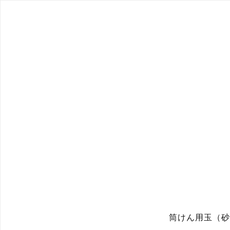
筒けん用玉（砂