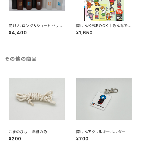
筒けん ロング＆ショート セット
筒けん公式BOOK｜みんなであ
｜グッド・トイ2021受賞・家族で
そぼ！筒けんチャレンジ
¥4,400
¥1,650
楽しむデジタルデトックス
その他の商品
こまのひも ※紐のみ
筒けんアクリルキーホルダー
¥200
¥700