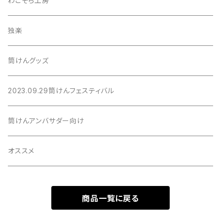
わこそら工房
独楽
筒けんグッズ
2023.09.29筒けんフェスティバル
筒けんアンバサダー向け
オススメ
商品一覧に戻る