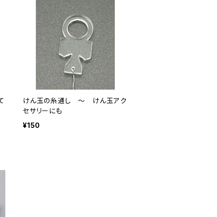
て
けん玉の糸通し ～ けん玉アク
本
セサリーにも
¥150