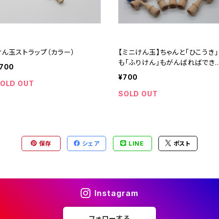
けん玉ストラップ（カラー）
【ミニけん玉】ちゃんと「ひこうき」
も「ふりけん」もがんばればでき
700
る！！
¥700
OLD OUT
SOLD OUT
保存
シェア
LINE
ポスト
Instagram
フォローする