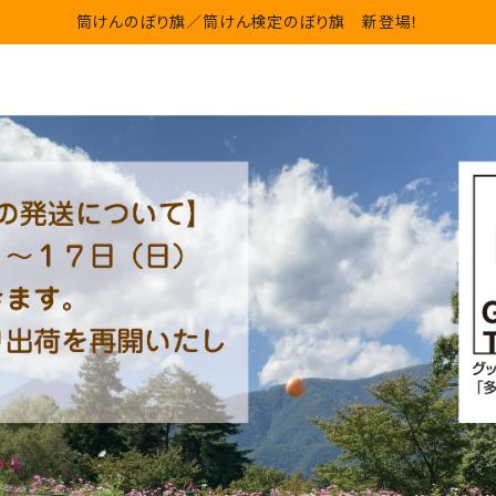
筒けんのぼり旗／筒けん検定のぼり旗 新登場！