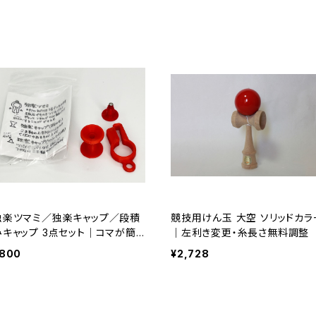
独楽ツマミ／独楽キャップ／段積
競技用けん玉 大空 ソリッドカラ
みキャップ 3点セット｜コマが簡
｜左利き変更・糸長さ無料調整
単につまめて、重ねても楽しめる
800
¥2,728