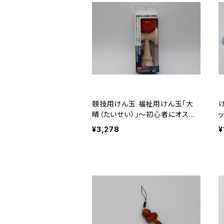
競技用けん玉 福祉用けん玉「大
晴（たいせい）」～初心者にオスス
メ｜左利き変更可・糸長さ無料調
¥3,278
¥
整