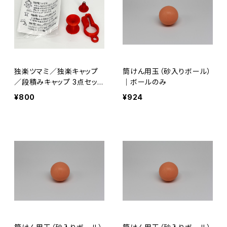
独楽ツマミ／独楽キャップ
筒けん用玉（砂入りボール）
／段積みキャップ 3点セット
｜ボールのみ
｜コマが簡単につまめて、
¥800
¥924
重ねても楽しめる