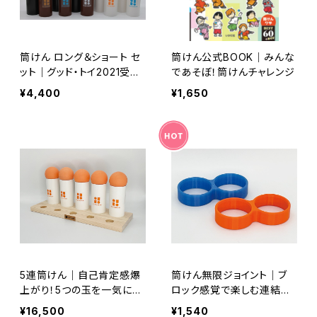
筒けん ロング＆ショート セ
筒けん公式BOOK｜みんな
ット｜グッド・トイ2021受
であそぼ！筒けんチャレンジ
賞・家族で楽しむデジタルデ
¥4,400
¥1,650
トックス
5連筒けん｜自己肯定感爆
筒けん無限ジョイント｜ブ
上がり！5つの玉を一気にの
ロック感覚で楽しむ連結パ
せる非日常チャレンジ
ーツ（テスト販売）
¥16,500
¥1,540