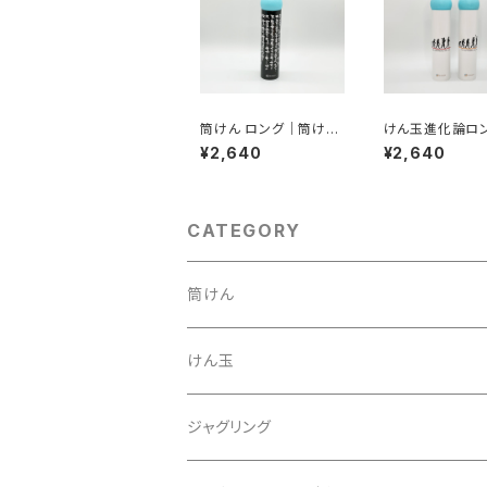
筒けん ロング｜筒けん
けん玉進化論ロン
10か条
o Kendama No
¥2,640
¥2,640
／筒けん進化論
No Tsutsuken 
fe
CATEGORY
筒けん
けん玉
ジャグリング