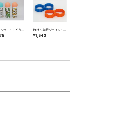
 ショート｜どうぶ
筒けん無限ジョイント｜
ーズ・ めっちゃ
ブロック感覚で楽しむ連
75
¥1,540
さん ／ めっち
結パーツ（テスト販売）
さん ／ めっ
くろうさん