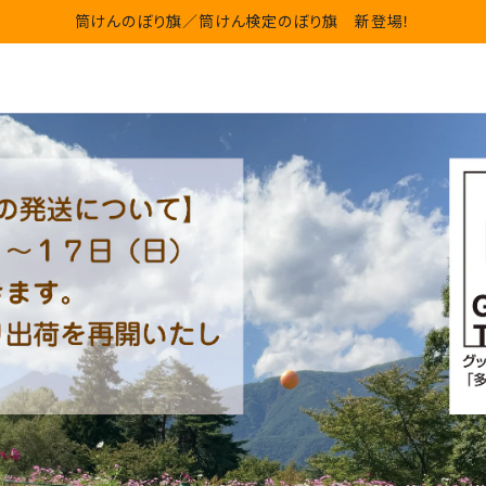
筒けんのぼり旗／筒けん検定のぼり旗 新登場！