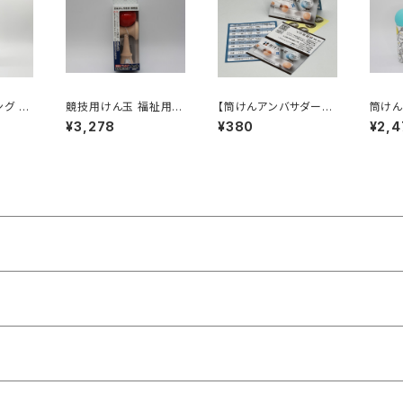
グ N
競技用けん玉 福祉用け
【筒けんアンバサダー向
筒けん
 Life
ん玉「大晴（たいせい）」
け】筒けん検定カード
つシリ
¥3,278
¥380
¥2,4
ロング
～初心者にオススメ｜
（筒けんバディ検定カー
うさぎ
No Li
左利き変更可・糸長さ無
ド）＆シール（１０セット
ゃかめ
料調整
入）
ちゃふ