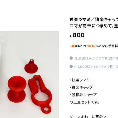
独楽ツマミ／独楽キャップ
コマが簡単につまめて、
800
¥
なら
手数
別途送料がかかります。
送料
¥11,000以上のご注文で国
・独楽ツマミ
・独楽キャップ
・段積みキャップ
の三点セットです。
＜コマまわしに革命＞