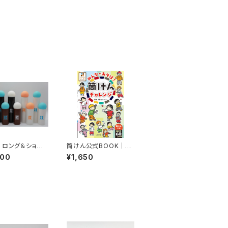
 ロング＆ショート
筒けん公式BOOK｜み
｜グッド・トイ202
んなであそぼ！筒けんチ
400
¥1,650
・家族で楽しむデ
ャレンジ
デトックス