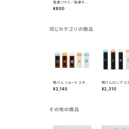
独楽ツマミ／独楽キャッ
プ／段積みキャップ 3点
¥800
セット｜コマが簡単につ
まめて、重ねても楽しめ
る
同じカテゴリの商品
筒けん ショート スタン
筒けんロング ス
ダードモデル｜グッド・ト
ードモデル｜グッ
¥2,145
¥2,310
イ2021受賞・親子で楽
2021受賞・親子
しむデジタルデトックス
むデジタルデトッ
その他の商品