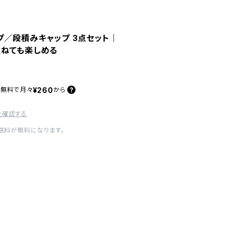
／段積みキャップ 3点セット｜
重ねても楽しめる
¥260
料無料で
月々
から
を確認する
内送料が無料になります。